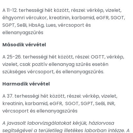
A 11-12. terhességi hét között, részei: vérkép, vizelet,
éhgyomri vércukor, kreatinin, karbamid, eGFR, SGOT,
SGPT, SeBi, HbsAg, Lues, vércsoport és
ellenanyagszűrés
Második vérvétel
A 25-26. terhességi hét között, részei: OGTT, vérkép,
vizelet, csak pozitív ellenanyag szűrés esetén
szükséges vércsoport, és ellenanyagszűrés.
Harmadik vérvétel
A 37. terhességi hét között, részei: vérkép, vizelet,
kreatinin, karbamid, eGFR, SGOT, SGPT, SeBi, INR,
vércsoport és ellenanyagszűrés
A javasolt laborvizsgálatokat kérjük, háziorvosa
segítségével a területileg illetékes laborban intézze.
A