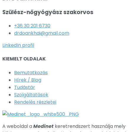
Szülész-nőgyógyász szakorvos
+36 30 201 6730
drdoankhai@gmail.com
LinkedIn profil
KIEMELT OLDALAK
Bemutatkozás
Hírek / Blog
Tudástár
Szolgáltatások
Rendelés részletei
A weboldal a
Medinet
keretrendszert használja mely