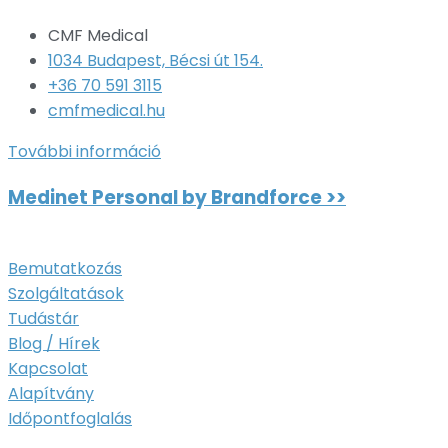
CMF Medical
1034 Budapest, Bécsi út 154.
+36 70 591 3115
cmfmedical.hu
További információ
Medinet Personal by Brandforce >>
Bemutatkozás
Szolgáltatások
Tudástár
Blog / Hírek
Kapcsolat
Alapítvány
Időpontfoglalás