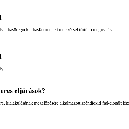
l
 a hasüregnek a hasfalon ejtett metszéssel történő megnyitása...
l
y a...
eres eljárások?
ére, kialakulásának megelőzésére alkalmazott széndioxid frakcionált léz