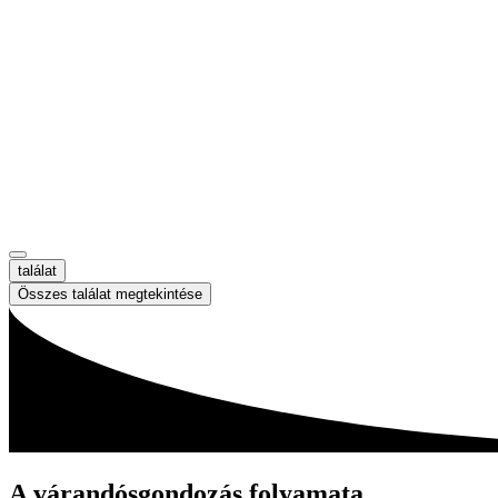
találat
Összes találat megtekintése
A várandósgondozás folyamata