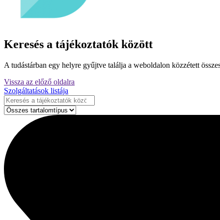
Keresés a tájékoztatók között
A tudástárban egy helyre gyűjtve találja a weboldalon közzétett összes
Vissza az előző oldalra
Szolgáltatások listája