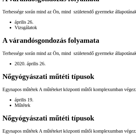
Terhessége során mind az Ön, mind születendő gyermeke állapotának r
április 26.
Vizsgálatok
A várandósgondozás folyamata
Terhessége során mind az Ön, mind születendő gyermeke állapotának 
2020. április 26.
Nőgyógyászati műtéti típusok
Egynapos műtétek A műtéteket központi műtői komplexumban végezzü
április 19.
Műtétek
Nőgyógyászati műtéti típusok
Egynapos műtétek A műtéteket központi műtői komplexumban végezz