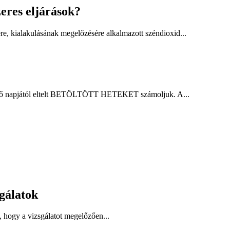
eres eljárások?
ére, kialakulásának megelőzésére alkalmazott széndioxid...
s első napjától eltelt BETÖLTÖTT HETEKET számoljuk. A...
gálatok
 hogy a vizsgálatot megelőzően...