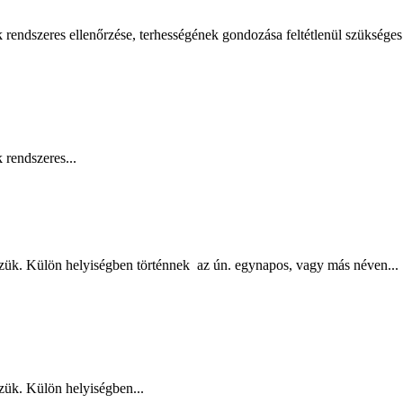
endszeres ellenőrzése, terhességének gondozása feltétlenül szükséges
rendszeres...
k. Külön helyiségben történnek az ún. egynapos, vagy más néven...
ük. Külön helyiségben...