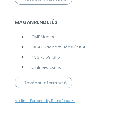
MAGÁNRENDELÉS
CMF Medical
1034 Budapest, Bécsi út 154.
+36 70 591 3115
cmfmedical.hu
További információ
Medinet Personal by Brandforce >>