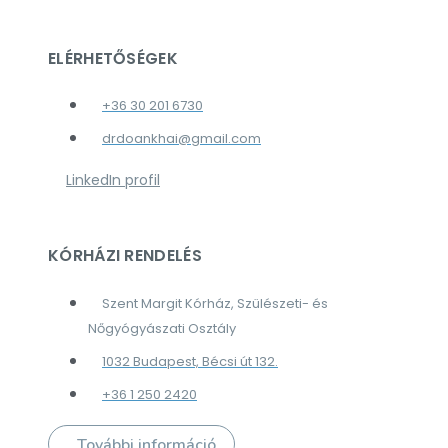
ELÉRHETŐSÉGEK
+36 30 201 6730
drdoankhai@gmail.com
LinkedIn profil
KÓRHÁZI RENDELÉS
Szent Margit Kórház, Szülészeti- és
Nőgyógyászati Osztály
1032 Budapest, Bécsi út 132.
+36 1 250 2420
További információ