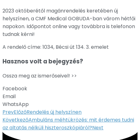
2023 októberétől magánrendelés keretében új
helyszínen, a CMF Medical GOBUDA-ban várom hétfői
napokon. Időpontot online vagy továbbra is telefonon
tudnak kérni!
A rendelő címe: 1034, Bécsi út 134. 3. emelet
Hasznos volt a bejegyzés?
Ossza meg az ismerőseivel! >>
Facebook
Email
WhatsApp
Prev
Előző
Rendelés új helyszínen
Következő
Ambuláns méhtükrözés: mit érdemes tudni
az altatás nélküli hiszteroszkópiáról?
Next